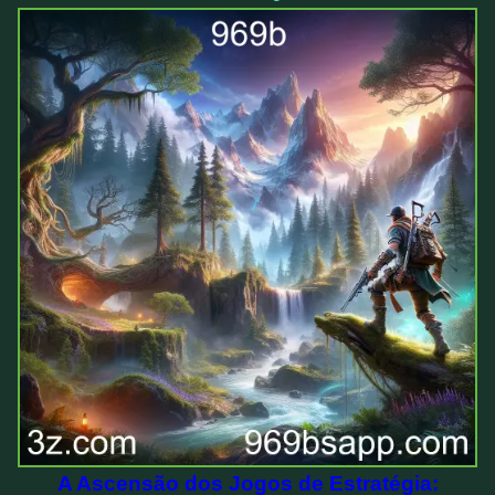
A Ascensão dos Jogos de Estratégia: